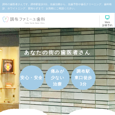
調布の歯医者さんです。調布駅徒歩3分。虫歯治療から、虫歯予防や歯石クリーニング、歯科検
診、ホワイトニング、親知らずまで、お気軽にご相談ください。
Web
診療予約
あなたの街の歯医者さん
痛みが
調布駅
安心・安全
少ない
東口徒歩
治療
3分